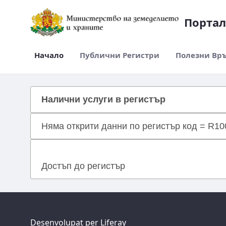
Портал
Начало
Публични Регистри
Полезни Вр
registerservices
Налични услуги в регистър
Няма открити данни по регистър код = R1
Достъп до регистър
Desenvolupat per
Liferay