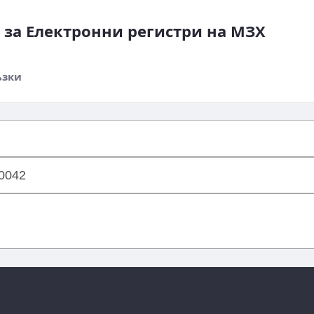
 за Електронни регистри на МЗX
ъзки
00042