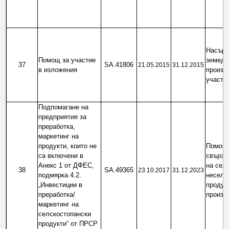
Насърч
Помощ за участие 
земеде
37
SA.41806
21.05.2015
31.12.2015
в изложения
произв
участи
Подпомагане на 
предприятия за 
преработка, 
маркетинг на 
продукти, които не 
Помощ 
са включени в 
свързан
Анекс 1 от ДФЕС, 
на селс
38
SA.49365
23.10.2017
31.12.2023
подмярка 4.2. 
неселс
„Инвестиции в 
продукт
преработка/
произв
маркетинг на 
селскостопански 
продукти“ от ПРСР 