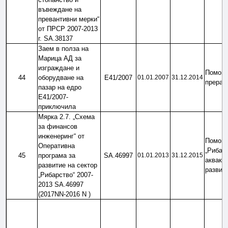
въвеждане на 
превантивни мерки“ 
от ПРСР 2007-2013 
г. SA.38137
Заем в полза на 
Марица АД за 
изграждане и 
Помощ 
44
оборудване на 
Е41/2007
01.01.2007
31.12.2014
прераб
пазар на едро 
Е41/2007-
приключила
Мярка 2.7. „Схема 
за финансов 
инженеринг“ от 
Помощ 
Оперативна 
„Рибарс
45
програма за 
SA.46997
01.01.2013
31.12.2015
аквакул
развитие на сектор 
развит
„Рибарство“ 2007-
2013 SA.46997 
(2017NN-2016 N )