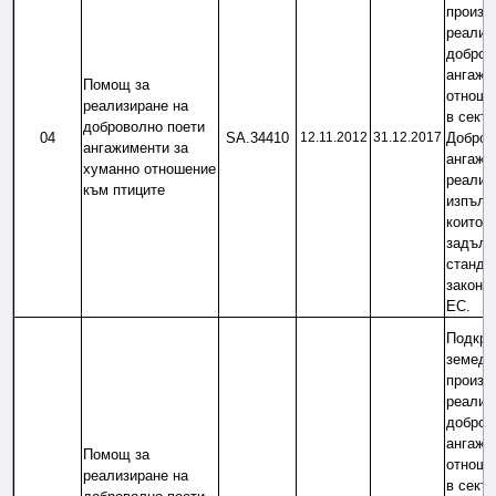
произво
реализи
доброво
ангажи
Помощ за 
отноше
реализиране на 
в секто
доброволно поети 
04
SA.34410
12.11.2012
31.12.2017
Добров
ангажименти за 
ангажим
хуманно отношение 
реализи
към птиците
изпълне
които н
задълж
стандар
законод
ЕС.
Подкреп
земеде
произво
реализи
доброво
ангажи
Помощ за 
отноше
реализиране на 
в секто