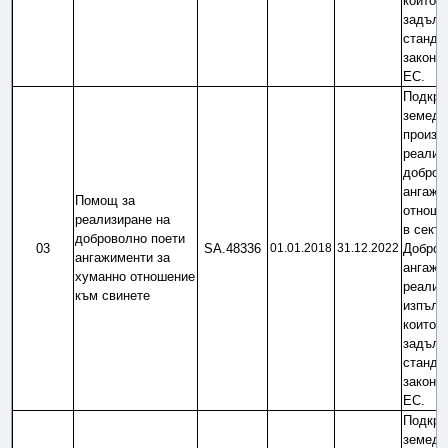
които н
задълж
стандар
законод
ЕС.
Подкреп
земеде
произво
реализи
доброво
ангажи
Помощ за 
отноше
реализиране на 
в секто
доброволно поети 
03
SA.48336
01.01.2018
31.12.2022
Добров
ангажименти за 
ангажим
хуманно отношение 
реализи
към свинете
изпълне
които н
задълж
стандар
законод
ЕС.
Подкреп
земеде