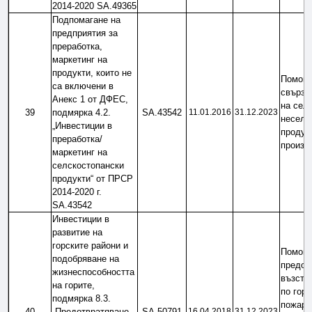
2014-2020 SA.49365
Подпомагане на 
предприятия за 
преработка, 
маркетинг на 
продукти, които не 
Помощ 
са включени в 
свързан
Анекс 1 от ДФЕС, 
на селс
39
подмярка 4.2. 
SA.43542
11.01.2016
31.12.2023
неселс
„Инвестиции в 
продукт
преработка/
произв
маркетинг на 
селскостопански 
продукти“ от ПРСР 
2014-2020 г. 
SA.43542
Инвестиции в 
развитие на 
горските райони и 
Помощ 
подобряване на 
предотв
жизнеспособността 
възста
на горите, 
по гори
подмярка 8.3. 
пожари,
40
„Предотвратяване 
SA.50791
16.04.2018
31.12.2023