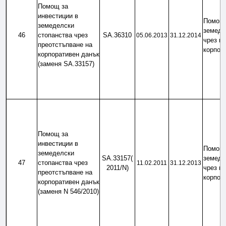
Помощ за 
инвестиции в 
Помощ 
земеделски 
земеде
46
стопанства чрез 
SA.36310
05.06.2013
31.12.2014
чрез пр
преотстъпване на 
корпор
корпоративен данък 
(заменя SA.33157)
Помощ за 
инвестиции в 
Помощ 
земеделски 
SA.33157(​
земеде
47
стопанства чрез 
11.02.2011
31.12.2013
2011/N)
чрез пр
преотстъпване на 
корпор
корпоративен данък 
(заменя N 546/2010)