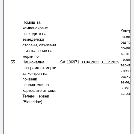
Помощ за 
компенсиране 
Контрол
разходите на 
предот
земеделски 
разпрос
стопани, свързани 
почвени
с изпълнение на 
картофи
мерки по 
червеи -
55
Национална 
SA.106971
03.04.2023
31.12.2029
територ
програма от мерки 
чрез ко
за контрол на 
разходи
почвени 
земедел
неприятели по 
закупув
картофите от сем. 
за рас
Телени червеи 
(Elateridae)