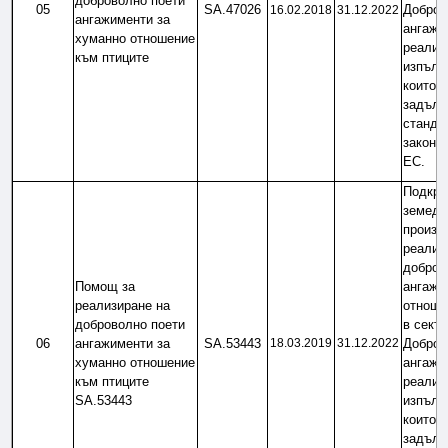
доброволно поети 
05
SA.47026
Добров
16.02.2018
31.12.2022
ангажименти за 
ангажим
хуманно отношение 
реализи
към птиците
изпълне
които н
задълж
стандар
законод
ЕС.
Подкреп
земеде
произво
реализи
доброво
Помощ за 
ангажи
реализиране на 
отноше
доброволно поети 
в секто
06
ангажименти за 
SA.53443
18.03.2019
31.12.2022
Добров
хуманно отношение 
ангажим
към птиците 
реализи
SA.53443
изпълне
които н
задълж