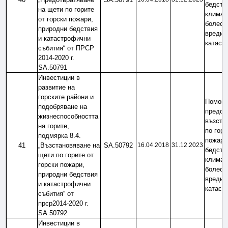
бедстви
на щети по горите 
климати
от горски пожари, 
болести
природни бедствия 
вредите
и катастрофични 
катаст
събития“ от ПРСР 
2014-2020 г. 
SA.50791
Инвестиции в 
развитие на 
горските райони и 
Помощ 
подобряване на 
предотв
жизнеспособността 
възста
на горите, 
по гори
подмярка 8.4. 
пожари,
41
„Възстановяване на 
SA.50792
16.04.2018
31.12.2023
бедстви
щети по горите от 
климати
горски пожари, 
болести
природни бедствия 
вредите
и катастрофични 
катаст
събития“ от 
прср2014-2020 г. 
SA.50792
Инвестиции в 