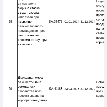
Подпом
за намалена 
земеде
акцизна ставка 
произво
върху газьола, 
произв
използван при 
селскос
28
първично 
SA.37478
01.01.2014
31.12.2014
продукт
селскостопанско 
на нама
производство чрез 
ставка 
използване на 
посредс
система от ваучери 
гориво
за гориво
Държавна помощ 
за инвестиции в 
Помощ 
земеделски 
земеде
29
SA.41183
23.03.2015
31.12.2020
стопанства чрез 
чрез пр
преотстъпване на 
корпор
корпоративен данък