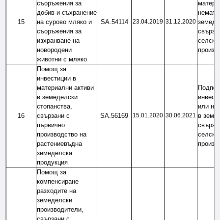
съоръжения за 
матери
добив и съхранение 
нематер
15
на сурово мляко и 
SA.54114
23.04.2019
31.12.2020
земедел
съоръжения за 
свързан
изхранване на 
селскос
новородени 
произв
животни с мляко
Помощ за 
инвестиции в 
материални активи 
Подпом
в земеделски 
инвест
стопанства, 
или не
16
свързани с 
SA.56169
15.01.2020
30.06.2021
в земед
първично 
свързан
производство на 
селскос
растениевъдна 
произв
земеделска 
продукция
Помощ за 
компенсиране 
разходите на 
земеделски 
производители, 
свързани с 