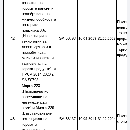
развитие на 
горските райони и 
подобряване на 
жизнеспособността 
Помощ 
на горите, 
нови л
подмярка 8.6. 
техноло
„Инвестиции в 
42
SA.50793
прерабо
16.04.2018
31.12.2023
технологии за 
мобилиз
лесовъдство и в 
търгови
преработката, 
продук
мобилизирането и 
търговията на 
горски продукти“ от 
ПРСР 2014-2020 г. 
SA.50793
Мярка 223 
„Първоначално 
залесяване на 
неземеделски 
земи“ и Мярка 226 
„Възстановяване 
Помощ з
43
потенциала на 
SA.38137
16.05.2014
31.12.2014
стопан
горското 
стопанство и 