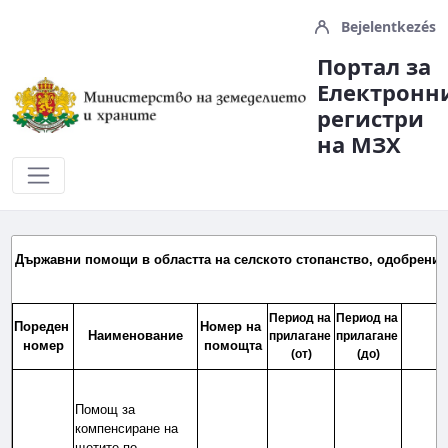
Bejelentkezés
Портал за
Електронн
регистри
на МЗX
Справки и Отчети
Държавни помощи в областта на селското стопанство, одобрени от
Период на 
Период на 
Пореден 
Номер на 
Наименование
прилагане 
прилагане 
номер
помощта
(от)
(до)
Помощ за 
компенсиране на 
щетите по 