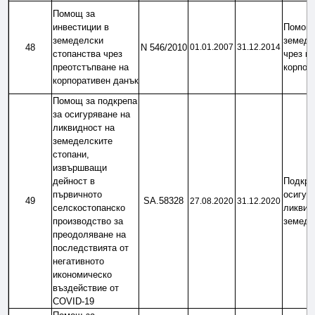
Помощ за 
инвестиции в 
Помощ 
земеделски 
земеде
48
N 546/2010
01.01.2007
31.12.2014
стопанства чрез 
чрез пр
преотстъпване на 
корпор
корпоративен данък
Помощ за подкрепа 
за осигуряване на 
ликвидност на 
земеделските 
стопани, 
извършващи 
дейност в 
Подкреп
първичното 
осигуря
49
SA.58328
27.08.2020
31.12.2020
селскостопанско 
ликвидн
производство за 
земеде
преодоляване на 
последствията от 
негативното 
икономическо 
въздействие от 
COVID-19