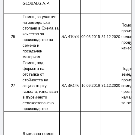
GLOBALG.A.P.
Помощ за участие 
на земеделски 
Помощ 
стопани в Схема за 
произво
качество за 
26
SA.41078
селскос
09.03.2015
31.12.2020
производство на 
продукт
семена и 
качеств
посадъчен 
материал
Помощ под 
формата на 
Подпом
отстъпка от 
земедел
стойността на 
произв
27
акциза върху 
SA.46425
16.09.2016
31.12.2020
земедел
газьола, използван 
чрез пр
в първичното 
намален
селскостопанско 
за газь
производство
Държавна помощ 