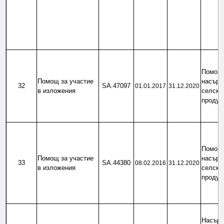
Помощ 
Помощ за участие 
насърча
32
SA.47097
01.01.2017
31.12.2020
в изложения
селскос
продук
Помощ 
Помощ за участие 
насърча
33
SA.44380
08.02.2016
31.12.2020
в изложения
селскос
продук
Насърч