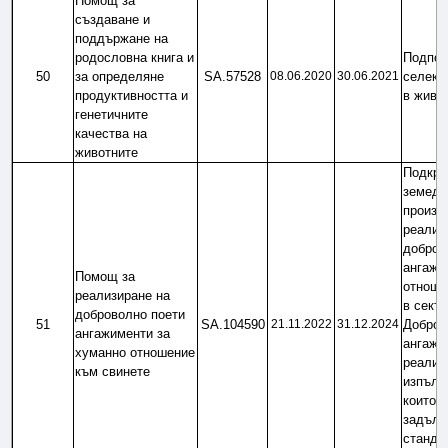
Помощ за 
създаване и 
поддържане на 
родословна книга и 
Подпом
50
за определяне 
SА.57528
08.06.2020
30.06.2021
селекц
продуктивността и 
в живо
генетичните 
качества на 
животните
Подкреп
земеде
произво
реализи
доброво
ангажи
Помощ за 
отноше
реализиране на 
в секто
доброволно поети 
51
SA.104590
21.11.2022
31.12.2024
Добров
ангажименти за 
ангажим
хуманно отношение 
реализи
към свинете
изпълне
които н
задълж
стандар