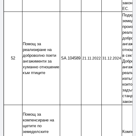
законод
ЕС.
Подкреп
земеде
произво
реализи
доброво
Помощ за 
ангажи
реализиране на 
отноше
доброволно поети 
в секто
52
SA.104589
21.11.2022
31.12.2024
ангажименти за 
Добров
хуманно отношение 
ангажим
към птиците
реализи
изпълне
които н
задълж
стандар
законо
Помощ за 
компенсиране на 
щетите по 
земеделските 
Компен