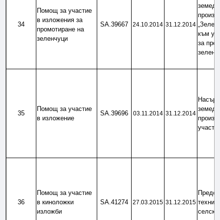
земеде
Помощ за участие 
произво
в изложения за 
34
SA.39667
„Зеленч
24.10.2014
31.12.2014
промотиране на 
към уча
зеленчуци
за пром
зеленч
Насърч
Помощ за участие 
земеде
35
SA.39696
03.11.2014
31.12.2014
в изложение
произв
участи
Помощ за участие 
Предос
36
в киноложки 
SA.41274
технич
27.03.2015
31.12.2015
изложби
селско