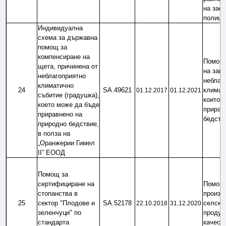
на заст
полица
Индивидуална 
схема за държавна 
помощ за 
компенсиране на 
Помощ 
щета, причинена от 
на загу
неблагоприятно 
неблаго
климатично 
24
SA.49621
климати
01.12.2017
01.12.2021
събитие (градушка), 
които м
което може да бъде 
приравн
приравнено на 
бедств
природно бедствие, 
в полза на 
„Оранжерии Гимел 
ІІ” ЕООД
Помощ за 
сертифициране на 
Помощ 
стопанства в 
произво
25
сектор "Плодове и 
SA.52178
селскос
22.10.2018
31.12.2020
зеленчуци" по 
продукт
стандарта 
качест