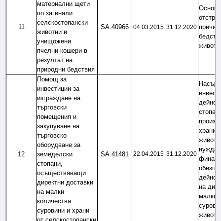
материални щети 
Основн
по загинали 
отстран
селскостопански 
11
SA.40966
причине
04.03.2015
31.12.2020
животни и 
бедстви
унищожени
животн
пчелни кошери в 
резултат на 
природни бедствия
Помощ за 
Насърч
инвестиции за 
инвести
изграждане на 
дейнос
търговски 
стопанс
помещения и 
произв
закупуване на 
храните
търговско 
животин
оборудване за 
нуждаят
12
земеделски 
SA.41481
22.04.2015
31.12.2020
финансо
стопани, 
обезпеч
осъществяващи 
дейнос
директни доставки 
на дире
на малки 
малки к
количества 
суровин
суровини и храни 
животин
от селскостопански 