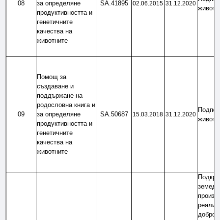
08
за определяне 
SA.41895
02.06.2015
31.12.2020
животн
продуктивността и
генетичните 
качества на 
животните
Помощ за 
създаване и 
поддържане на 
родословна книга и 
Подпом
09
за определяне 
SA.50687
15.03.2018
31.12.2020
животн
продуктивността и
генетичните 
качества на 
животните
Подкреп
земеде
произво
реализи
доброво