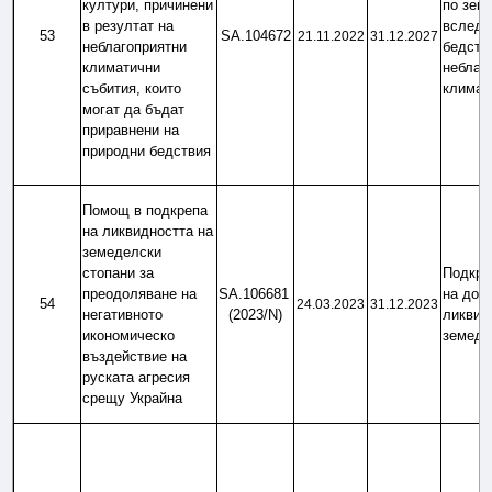
култури, причинени 
по земе
в резултат на 
вследс
53
SA.104672
21.11.2022
31.12.2027
неблагоприятни 
бедстви
климатични 
неблаго
събития, които 
климат
могат да бъдат 
приравнени на 
природни бедствия
Помощ в подкрепа 
на ликвидността на 
земеделски 
стопани за 
Подкреп
преодоляване на 
SA.106681 
на дост
54
24.03.2023
31.12.2023
негативното 
(2023/N)
ликвидн
икономическо 
земеде
въздействие на 
руската агресия 
срещу Украйна