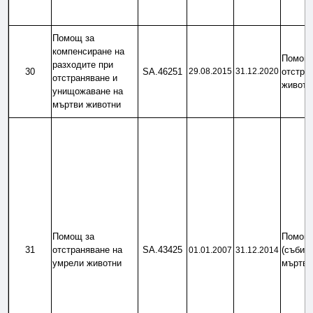
Помощ за 
компенсиране на 
Помощ 
разходите при 
30
SA.46251
29.08.2015
31.12.2020
отстран
отстраняване и 
животн
унищожаване на 
мъртви животни
Помощ за 
Помощ 
31
отстраняване на 
SA.43425
(събира
01.01.2007
31.12.2014
умрели животни
мъртви