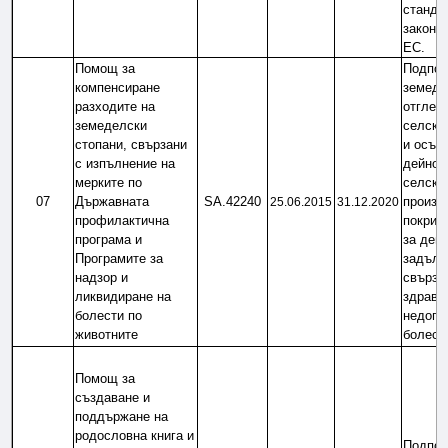
стандар
законод
ЕС.
Помощ за 
Подпом
компенсиране 
земедел
разходите на 
отглеж
земеделски 
селско
стопани, свързани 
и осъщ
с изпълнение на 
дейност
мерките по 
селскос
07
Държавната 
SA.42240
произво
25.06.2015
31.12.2020
профилактична 
покрива
програма и 
за дейн
Програмите за 
задълж
надзор и 
свързан
ликвидиране на 
здравет
болести по 
недопус
животните
болест
Помощ за 
създаване и 
поддържане на 
родословна книга и 
Подпом