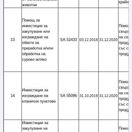
крайни
животни
Помощ за 
инвестиции за 
Помощ 
закупуване или 
свързан
изграждане на 
на селс
13
SA.52433
03.12.2018
31.12.2020
обекти за 
продукт
преработка и/или 
със сел
обработка на 
продук
сурово мляко
Помощ 
свързан
Инвестиции за 
на селс
14
изграждане на 
SA.55096
31.10.2019
31.12.2020
продукт
кланични пунктове
със сел
продук
Инвестиции за 
закупуване на 
Помощ 