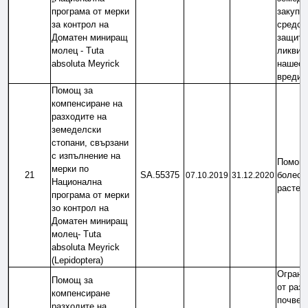
програма от мерки 
закупув
за контрол на 
средств
Доматен миниращ 
защита 
молец - Tuta 
ликвиди
absoluta Meyrick
нашеств
вредит
Помощ за 
компенсиране на 
разходите на 
земеделски 
стопани, свързани 
с изпълнение на 
Помощ з
мерки по 
21
SA.55375
болести
07.10.2019
31.12.2020
Национална 
растен
програма от мерки 
зо контрол на 
Доматен миниращ 
молец- Tuta 
absoluta Meyrick 
(Lepidoptera)
Огранич
Помощ за 
от разп
компенсиране 
почвени
разходите на 