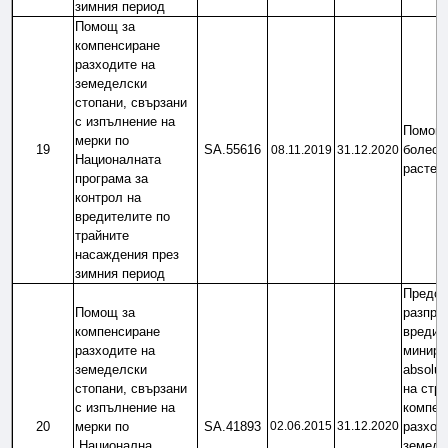
зимния период
Помощ за 
компенсиране 
разходите на 
земеделски 
стопани, свързани 
с изпълнение на 
Помощ з
мерки по 
19
SA.55616
болести
08.11.2019
31.12.2020
Националната 
растен
програма за 
контрол на 
вредителите по 
трайните 
насаждения през 
зимния период
Предот
Помощ за 
разпрос
компенсиране 
вредит
разходите на 
миниращ
земеделски 
absolut
стопани, свързани 
на стра
с изпълнение на 
компенс
20
мерки по 
SA.41893
02.06.2015
31.12.2020
разходи
„Национална 
земедел