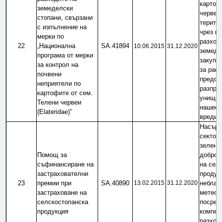
картофи
земеделски 
червеи -
стопани, свързани 
територ
с изпълнение на 
чрез ко
мерки по 
разходи
22
„Национална 
SA.41894
10.06.2015
31.12.2020
земедел
програма от мерки 
закупув
за контрол на 
за раст
почвени 
предот
неприятели по 
разпрос
картофите от сем. 
унищож
Телени червеи 
нашеств
(Elateridae)”
вредит
Насърч
сектор 
зеленчу
Помощ за 
добров
съфинансиране на 
на селс
застрахователни 
продук
23
премии при 
SA.40890
13.02.2015
31.12.2020
неблаго
застраховане на 
метеор
селскостопанска 
посред
продукция
компенс
разходи