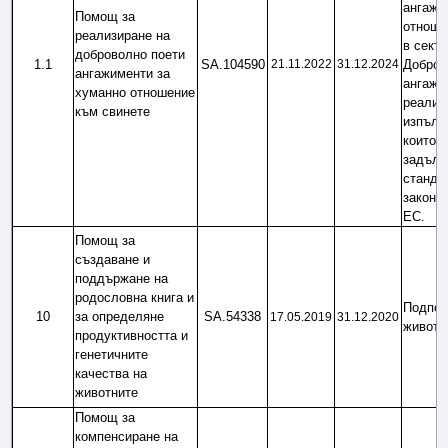
ангажи
Помощ за 
отноше
реализиране на 
в секто
доброволно поети 
1.1
SA.104590
21.11.2022
31.12.2024
Добров
ангажименти за 
ангажим
хуманно отношение 
реализи
към свинете
изпълне
които н
задълж
стандар
законод
ЕС.
Помощ за 
създаване и 
поддържане на 
родословна книга и 
Подпом
10
за определяне 
SA.54338
17.05.2019
31.12.2020
животн
продуктивността и 
генетичните 
качества на 
животните
Помощ за 
компенсиране на 