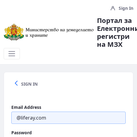
Sign In
Портал за
Електронн
регистри
на МЗX
Полезни Връзки
SIGN IN
Email Address
Password