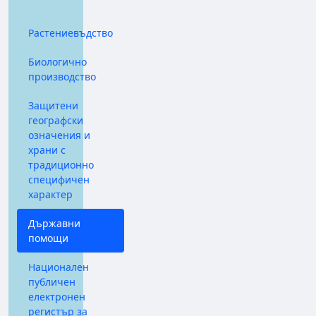
Растениевъдство
Биологично
производство
Защитени
географски
означения и
храни с
традиционно
специфичен
характер
Държавни
помощи
Национален
публичен
електронен
регистър за