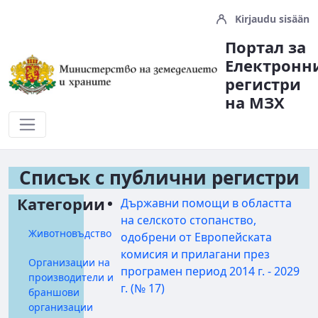
Kirjaudu sisään
Портал за
Електронн
регистри
на МЗX
Публични Регистри
Списък с публични регистри
Категории
Държавни помощи в областта
на селското стопанство,
Животновъдство
одобрени от Европейската
комисия и прилагани през
Организации на
програмен период 2014 г. - 2029
производители и
г. (№ 17)
браншови
организации